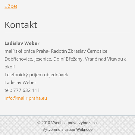
« Zpět
Kontakt
Ladislav Weber
malířské práce Praha- Radotín Zbraslav Černošice
Dobřichovice, Jesenice, Dolní Břežany, Vrané nad Vltavou a
okolí
Telefonický příjem objednávek
Ladislav Weber
tel.: 777 632 111
info@mal
iripraha
.eu
© 2010 Všechna práva vyhrazena.
Vytvořeno službou
Webnode