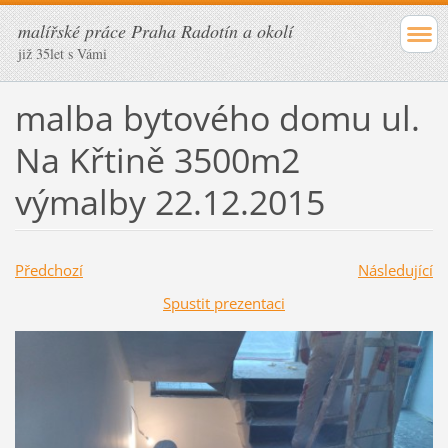
malířské práce Praha Radotín a okolí
již 35let s Vámi
malba bytového domu ul.
Na Křtině 3500m2
výmalby 22.12.2015
Předchozí
Následující
Spustit prezentaci