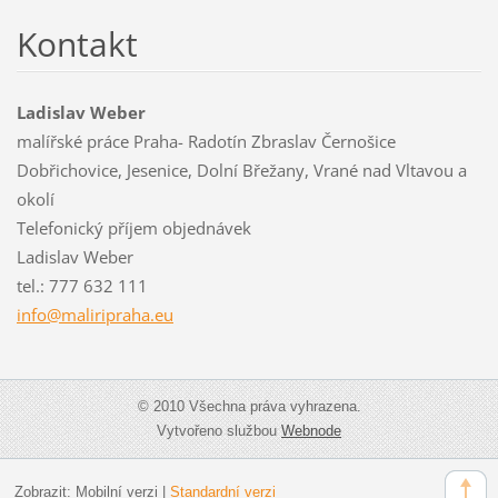
Kontakt
Ladislav Weber
malířské práce Praha- Radotín Zbraslav Černošice
Dobřichovice, Jesenice, Dolní Břežany, Vrané nad Vltavou a
okolí
Telefonický příjem objednávek
Ladislav Weber
tel.: 777 632 111
info@mal
iripraha
.eu
© 2010 Všechna práva vyhrazena.
Vytvořeno službou
Webnode
Zobrazit:
Mobilní verzi
|
Standardní verzi