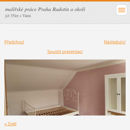
malířské práce Praha Radotín a okolí
již 35let s Vámi
Předchozí
Následující
Spustit prezentaci
« Zpět