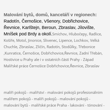
Malování bytů, domů, kanceláří v regionech:
Radotín, Černošice, Všenory, Dobřichovice,
Řevnice, Karlštejn, Beroun, Zbraslav, Jílovište,
Mníšek pod Brdy a okolí.
Smíchov, Hlubočepy, Radlice,
Košíře, Motol, Jinonice, Slivenec, Lipence, Lochkov, Velká
Chuchle, Zbraslav, Zličín, Radotín, Stodůlky, Třebonice
,Kunratice, Černošice, Dobřichovice,Ŕevnice, Zadní Třebán,
Hostivice u Prahy ale i v ostatních částí Prahy - Západ
Malířské práce Černošice Dobřichovice,Řevnice, Zbraslav
malíři pokojů - malířství - malování pokojů profesionálním
malířem pokojů - malíři pokojů - malování pokojů -
malování bytů - malířské práce Praha - lakování - tónování -