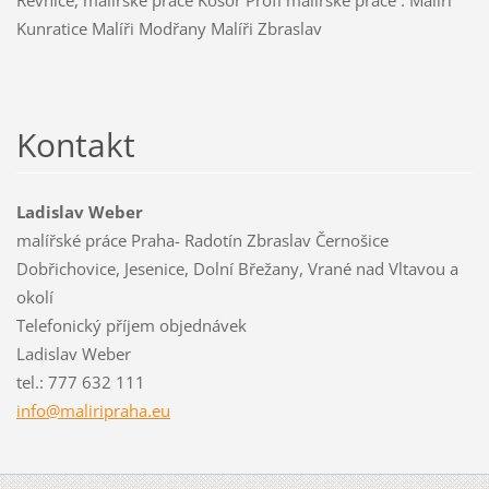
Řevnice, malířské práce Kosoř Profi malířské práce . Malíři
Kunratice Malíři Modřany Malíři Zbraslav
Kontakt
Ladislav Weber
malířské práce Praha- Radotín Zbraslav Černošice
Dobřichovice, Jesenice, Dolní Břežany, Vrané nad Vltavou a
okolí
Telefonický příjem objednávek
Ladislav Weber
tel.: 777 632 111
info@mal
iripraha
.eu