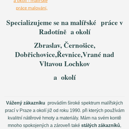
a okolí - malířské
práce malování,
tapety -
Specializujeme se na malířské práce v
NejŘemeslníci.
Radotíně a okolí
Zbraslav, Černošice,
Dobřichovice,Řevnice,Vrané nad
Vltavou Lochkov
a okolí
Vážený zákazníku
provádím široké spektrum malířských
prací v Praze a okolí již od roku 1990. při kterých používám
kvalitní nátěrové hmoty a materiály. Mám na svém kontě
mnoho spokojených a zároveň také
stálých zákazníků
,